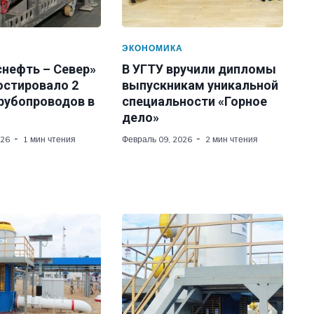
А
ЭКОНОМИКА
снефть – Север»
В УГТУ вручили дипломы
остировало 2
выпускникам уникальной
трубопроводов в
специальности «Горное
дело»
026
1 мин чтения
Февраль 09, 2026
2 мин чтения