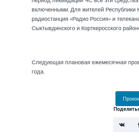
период ликвидации ЧС все эти средства
включенными. Для жителей Республики 
радиостанция «Радио Россия» и телекан
Сыктывдинского и Корткеросского районо
Следующая плановая ежемесячная пров
года.
Проко
Поделитьс