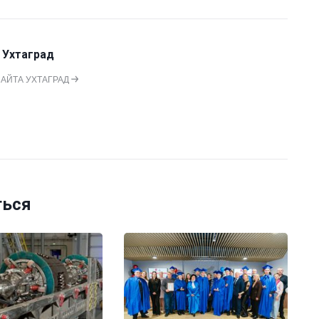
 Ухтаград
САЙТА УХТАГРАД
ться