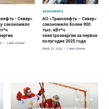
А
ЭКОНОМИКА
нефть - Север»
АО «Транснефть – Север»
ду сэкономило
сэкономило более 900
Вт*ч
тыс. кВт*ч
нергии
электроэнергии за первое
полугодие 2025 года
26
1 мин чтения
Июль 15, 2025
1 мин чтения
НАЗАД
Хоккейная сборная России с