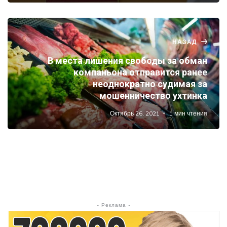
НАЗАД
В места лишения свободы за обман
компаньона отправится ранее
неоднократно судимая за
мошенничество ухтинка
Октябрь 26, 2021
1 мин чтения
- Реклама -