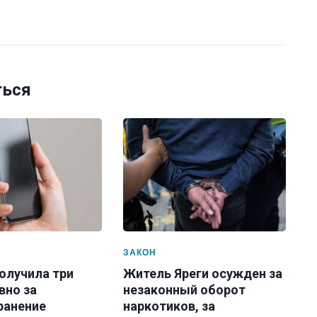
ться
ЗАКОН
олучила три
Житель Яреги осужден за
вно за
незаконный оборот
ранение
наркотиков, за