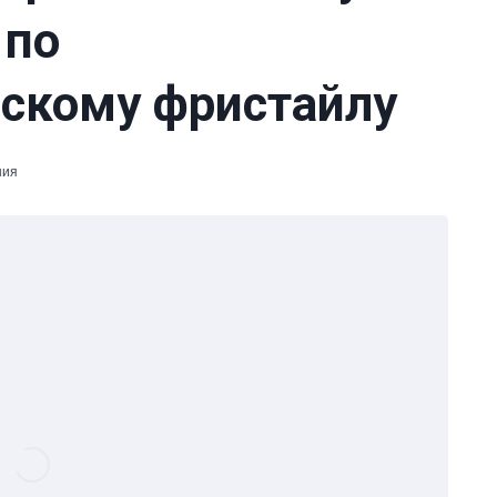
 по
скому фристайлу
ния