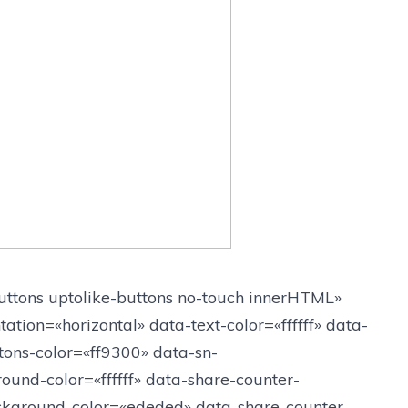
buttons uptolike-buttons no-touch innerHTML»
tion=«horizontal» data-text-color=«ffffff» data-
ons-color=«ff9300» data-sn-
ound-color=«ffffff» data-share-counter-
ckground-color=«ededed» data-share-counter-