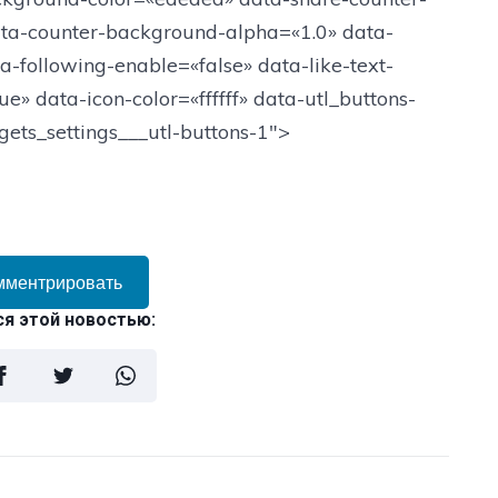
ta-counter-background-alpha=«1.0» data-
-following-enable=«false» data-like-text-
e» data-icon-color=«ffffff» data-utl_buttons-
gets_settings___utl-buttons-1">
мментрировать
я этой новостью: