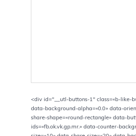
<div id="__utl-buttons-1" class=«b-like-
data-background-alpha=«0.0» data-orienta
share-shape=«round-rectangle» data-butt
ids=«fb.ok.vk.gp.mr.» data-counter-backgr
size=«10» data-share-size=«20» data-ba