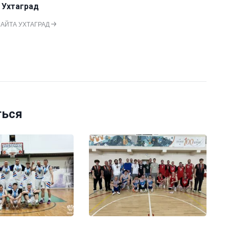
 Ухтаград
САЙТА УХТАГРАД
ться