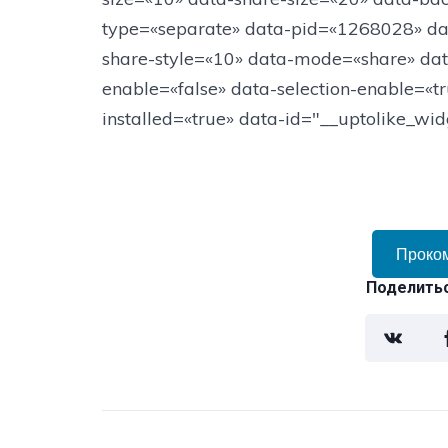
type=«separate» data-pid=«1268028» da
share-style=«10» data-mode=«share» data
enable=«false» data-selection-enable=«tru
installed=«true» data-id="__uptolike_wid
Проко
Поделитьс