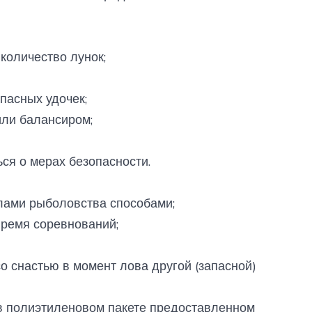
 количество лунок;
апасных удочек;
или балансиром;
ься о мерах безопасности.
лами рыболовства способами;
 время соревнований;
 со снастью в момент лова другой (запасной)
 в полиэтиленовом пакете предоставленном