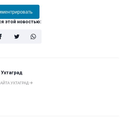
мментрировать
я этой новостью:
 Ухтаград
САЙТА УХТАГРАД