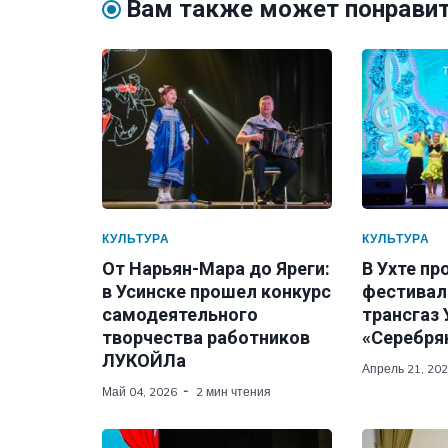
Вам также может понрави
КУЛЬТУРА
КУЛЬТУРА
От Нарьян-Мара до Яреги:
В Ухте п
в Усинске прошел конкурс
фестивал
самодеятельного
трансгаз 
творчества работников
«Серебря
ЛУКОЙЛа
Апрель 21, 20
Май 04, 2026
2 мин чтения