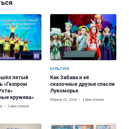
ться
КУЛЬТУРА
рошёл пятый
Как Забава и её
ь «Газпром
сказочные друзья спасли
Ухта»
Лукоморье
ные кружева»
Апрель 02, 2026
1 мин чтения
26
3 мин чтения