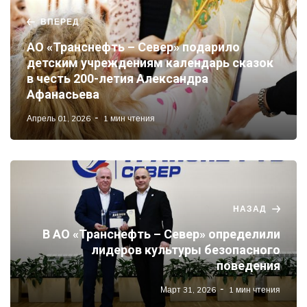
ВПЕРЕД
АО «Транснефть – Север» подарило
детским учреждениям календарь сказок
в честь 200-летия Александра
Афанасьева
Апрель 01, 2026
1 мин чтения
НАЗАД
В АО «Транснефть – Север» определили
лидеров культуры безопасного
поведения
Март 31, 2026
1 мин чтения