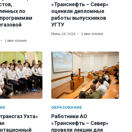
стов,
«Транснефть – Север»
ленных по
оценили дипломные
 программам
работы выпускников
егазовой
УГТУ
Июнь 29, 2026
2 мин чтения
1 мин чтения
ИЕ
ОБРАЗОВАНИЕ
трансгаз Ухта»
Работники АО
ан
«Транснефть – Север»
нтационный
провели лекции для