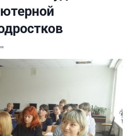
ьютерной
одростков
ия