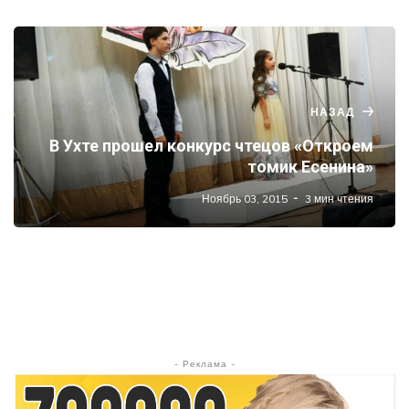
НАЗАД
В Ухте прошел конкурс чтецов «Откроем
томик Есенина»
Ноябрь 03, 2015
3 мин чтения
- Реклама -