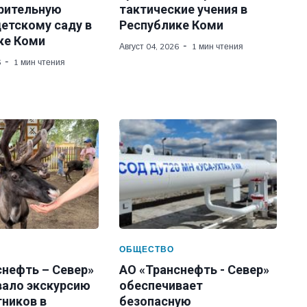
рительную
тактические учения в
етскому саду в
Республике Коми
ке Коми
Август 04, 2026
1 мин чтения
6
1 мин чтения
ОБЩЕСТВО
снефть – Север»
АО «Транснефть - Север»
вало экскурсию
обеспечивает
тников в
безопасную