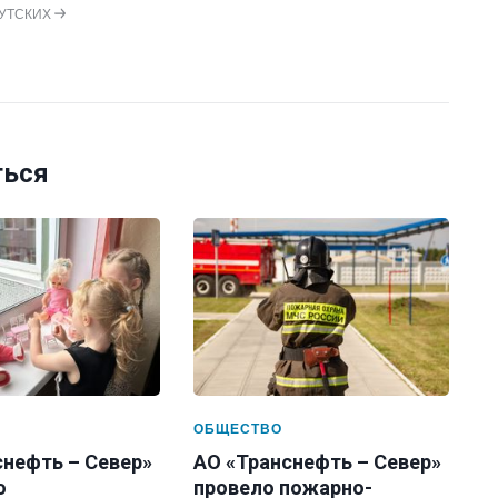
РУТСКИХ
ться
ОБЩЕСТВО
снефть – Север»
АО «Транснефть – Север»
о
провело пожарно-