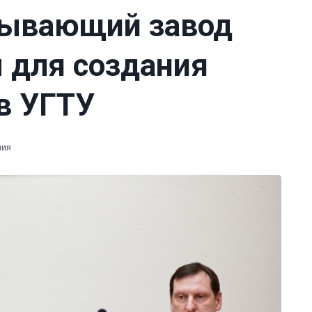
тывающий завод
 для создания
в УГТУ
ния