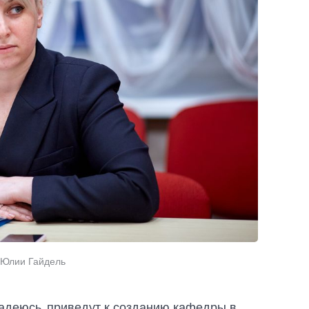
 Юлии Гайдель
надеюсь, приведут к созданию кафедры в