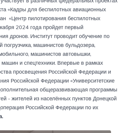
т участвует в различных федеральных проектах
екта «Кадры для беспилотных авиационных
здан «Центр пилотирования беспилотных
екабря 2024 года пройдет первый
ия дронов. Институт проводит обучение по
 погрузчика, машинистов бульдозера,
омобильного, машинистов автовышки,
 машин и спецтехники. Впервые в рамках
рства просвещения Российской Федерации и
ания Российской Федерации «Университетские
 дополнительная общеразвивающая программы
тей - жителей из населённых пунктов Донецкой
цоперация Российской Федерации по их
а.