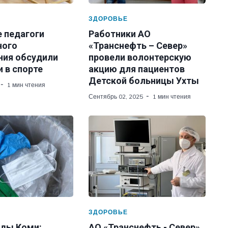
ЗДОРОВЬЕ
е педагоги
Работники АО
ного
«Транснефть – Север»
ния обсудили
провели волонтерскую
 в спорте
акцию для пациентов
Детской больницы Ухты
1 мин чтения
Сентябрь 02, 2025
1 мин чтения
ЗДОРОВЬЕ
ды Коми:
АО «Транснефть - Север»