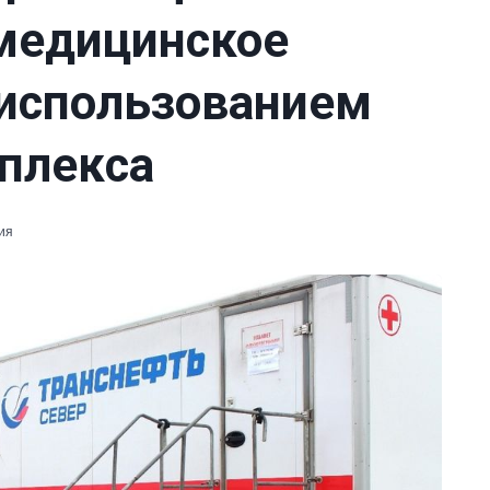
медицинское
 использованием
плекса
ия