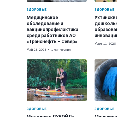
ЗДОРОВЬЕ
ЗДОРОВЬЕ
Медицинское
Ухтински
обследование и
дошколь
вакцинопрофилактика
образова
среди работников АО
инновации
«Транснефть – Север»
Март 11, 2026
Май 25, 2026
1 мин чтения
ЗДОРОВЬЕ
ЗДОРОВЬЕ
Молодежь ЛУКОЙЛа
Минприро