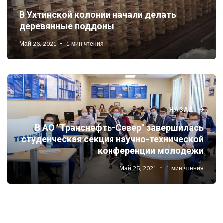
В Ухтинской колонии начали делать
деревянные поддоны
Май 26, 2021
1 мин чтения
НАЗАД
В АО "Транснефть-Север" завершилась
студенческая секция научно-технической
конференции молодежи
Май 25, 2021
1 мин чтения