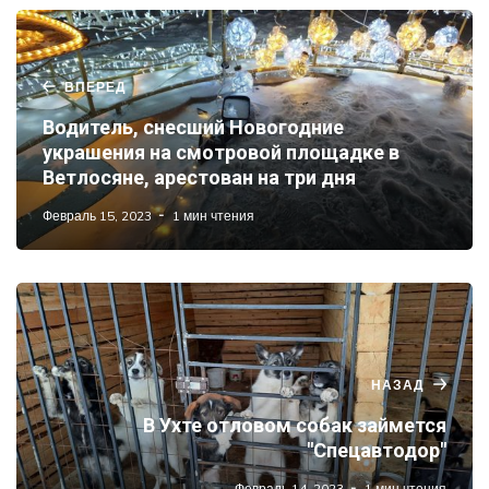
ВПЕРЕД
Водитель, снесший Новогодние
украшения на смотровой площадке в
Ветлосяне, арестован на три дня
Февраль 15, 2023
1 мин чтения
НАЗАД
В Ухте отловом собак займется
"Спецавтодор"
Февраль 14, 2023
1 мин чтения