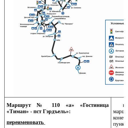
Маршрут № 110 «а» «Гостиница
изм
«Тиман» - пст Гэрдъель»:
марш
конеч
переименовать
пунк