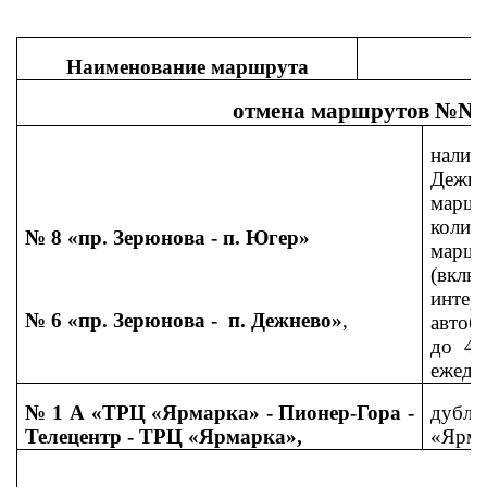
Наименование маршрута
отмена маршрутов №№ 1 
нали
Дежне
марш
колич
№ 8 «пр. Зерюнова - п. Югер»
марш
(вкл
инт
№ 6 «пр. Зерюнова - п. Дежнево»
,
автоб
до 40
ежедн
№ 1 А «ТРЦ «Ярмарка» - Пионер-Гора -
дубли
Телецентр - ТРЦ «Ярмарка»,
«Ярма