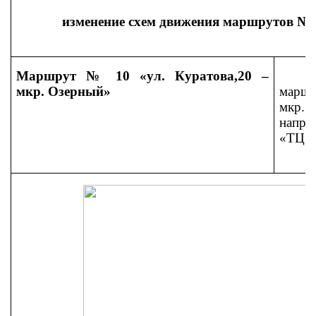
изменение схем движения маршрутов №№ 1
Маршрут № 10 «ул. Куратова,20 –
мкр. Озерный»
маршр
мкр.
напра
«ТЦ «