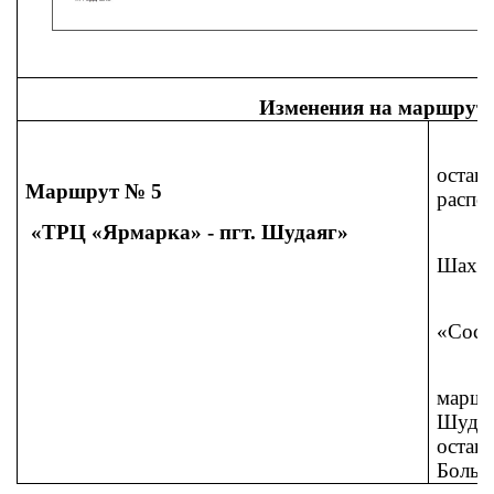
Изменения на маршрут
ост
Маршрут № 5
распо
«ТРЦ «Ярмарка» - пгт. Шудаяг»
Шахти
«Сосн
маршр
Шуда
ост
Больн