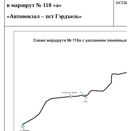
остан
в маршрут № 110 «а»
«Автовокзал – пст Гэрдъель»