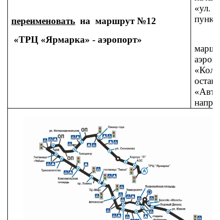
«ул.
пункт
переименовать
на маршрут №12
2) в
«ТРЦ «Ярмарка» - аэропорт»
марш
аэро
«Кол
оста
«Авт
напра