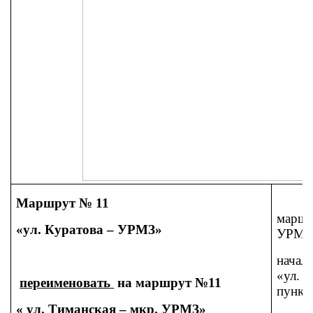
Маршрут № 11
1) и
маршр
«ул. Куратова – УРМЗ»
УРМЗ»
начал
«ул.
переименовать
на маршрут №11
пункт
« ул. Тиманская – мкр. УРМЗ»