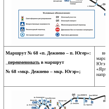
Маршрут № 68 «п. Дежнево – п. Югер»:
вклю
маршр
переименовать
в маршрут
Югэр»
«Ярм
№ 68 «мкр. Дежнево – мкр. Югэр»;
напра