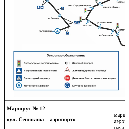
Маршрут № 12
марш
«ул. Сенюкова – аэропорт»
аэроп
начал