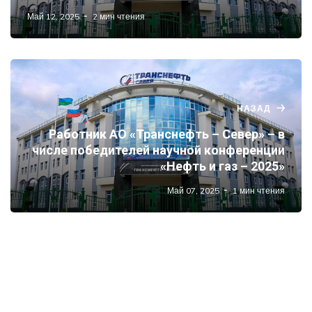
Май 12, 2025
2 мин чтения
НАЗАД
Работник АО «Транснефть – Север» – в
числе победителей научной конференции
«Нефть и газ – 2025»
Май 07, 2025
1 мин чтения