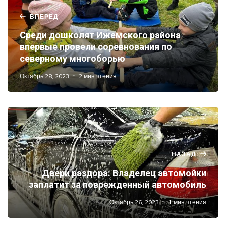
ВПЕРЕД
Среди дошколят Ижемского района
впервые провели соревнования по
северному многоборью
Октябрь 28, 2023
2 мин чтения
НАЗАД
Двери раздора: Владелец автомойки
заплатит за поврежденный автомобиль
Октябрь 26, 2023
1 мин чтения