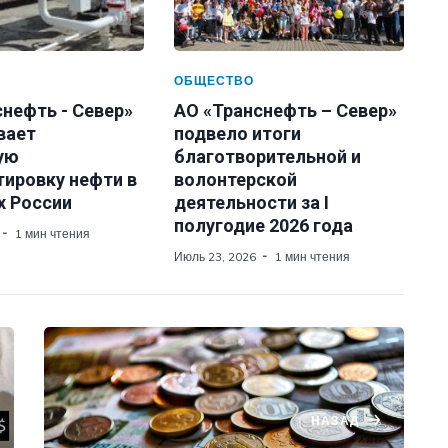
ОБЩЕСТВО
нефть - Север»
АО «Транснефть – Север»
вает
подвело итоги
ую
благотворительной и
тировку нефти в
волонтерской
х России
деятельности за I
полугодие 2026 года
1 мин чтения
Июль 23, 2026
1 мин чтения
НАЗАД