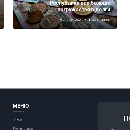
Республика все больше
погружается в долги
Март 28, 2021
1 мин чтения
МЕНЮ
П
Теги
Редакция