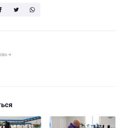
НОВА
ться