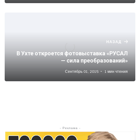
НАЗАД
В Ухте откроется фотовыставка «РУСАЛ
— сила преобразований»
Сентябрь 01, 2015
1 мин чтения
- Реклама -