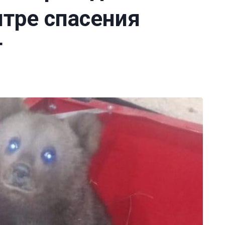
нтре спасения
т