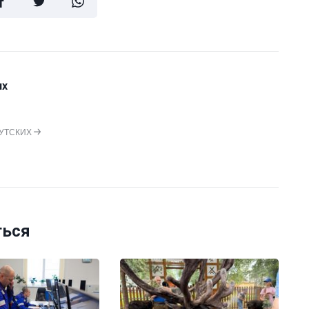
их
РУТСКИХ
ться