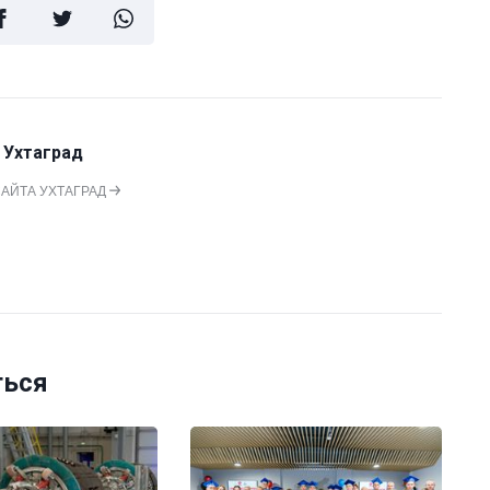
 Ухтаград
САЙТА УХТАГРАД
ться