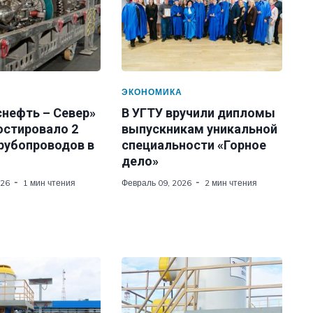
А
ЭКОНОМИКА
снефть – Север»
В УГТУ вручили дипломы
остировало 2
выпускникам уникальной
трубопроводов в
специальности «Горное
дело»
026
1 мин чтения
Февраль 09, 2026
2 мин чтения