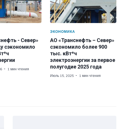
А
ЭКОНОМИКА
нефть - Север»
АО «Транснефть – Север»
ду сэкономило
сэкономило более 900
Вт*ч
тыс. кВт*ч
нергии
электроэнергии за первое
полугодие 2025 года
26
1 мин чтения
Июль 15, 2025
1 мин чтения