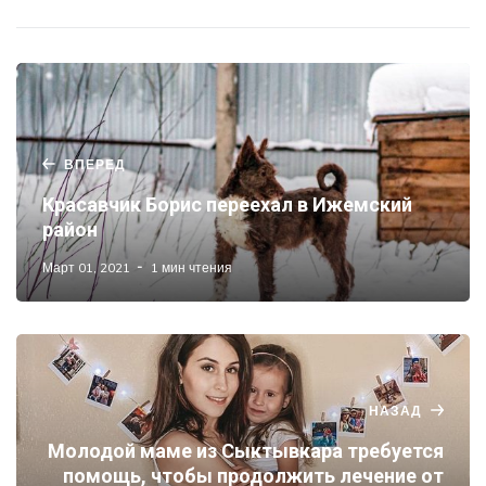
ВПЕРЕД
Красавчик Борис переехал в Ижемский
район
Март 01, 2021
1 мин чтения
НАЗАД
Молодой маме из Сыктывкара требуется
помощь, чтобы продолжить лечение от