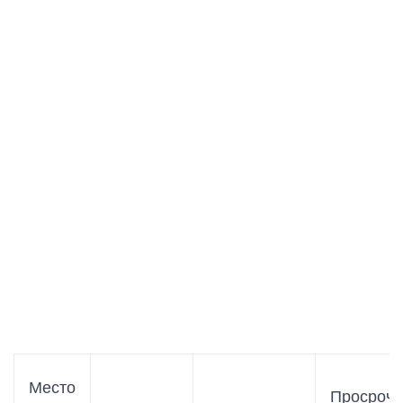
Место
Просроче