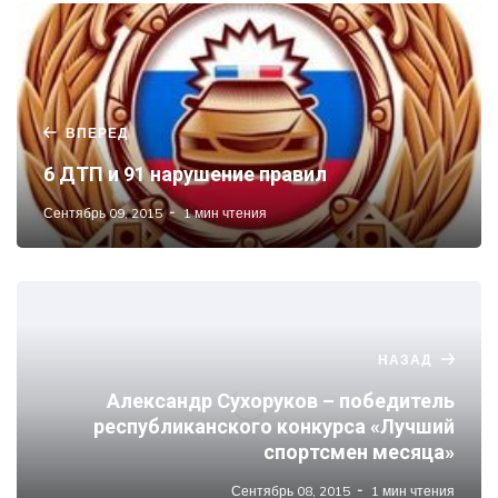
ВПЕРЕД
6 ДТП и 91 нарушение правил
Сентябрь 09, 2015
1 мин чтения
НАЗАД
Александр Сухоруков – победитель
республиканского конкурса «Лучший
спортсмен месяца»
Сентябрь 08, 2015
1 мин чтения