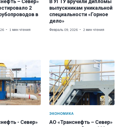
снефть – Север»
В УГТУ вручили дипломы
остировало 2
выпускникам уникальной
трубопроводов в
специальности «Горное
дело»
026
1 мин чтения
Февраль 09, 2026
2 мин чтения
А
ЭКОНОМИКА
нефть - Север»
АО «Транснефть – Север»