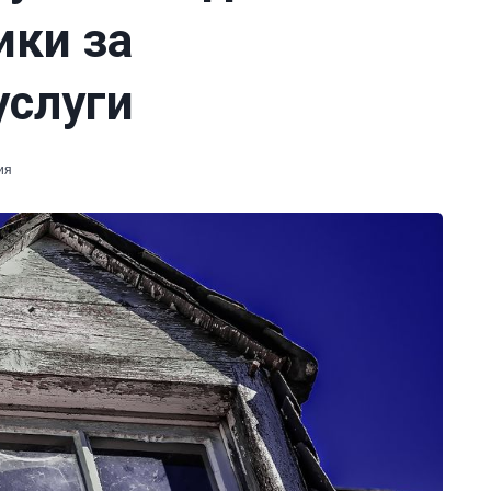
ики за
слуги
ия