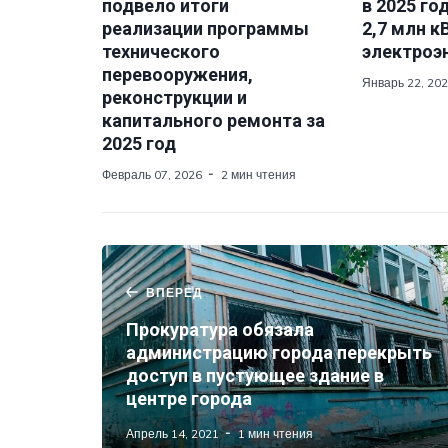
подвело итоги
в 2025 го
реализации программы
2,7 млн к
технического
электроэ
перевооружения,
Январь 22, 20
реконструкции и
капитального ремонта за
2025 год
Февраль 07, 2026
2 мин чтения
ВПЕРЕД
Прокуратура обязала
администрацию города перекрыть
доступ в пустующее здание в
центре города
Апрель 14, 2021
1 мин чтения