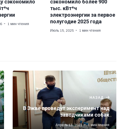
ду сэкономило
сэкономило более 900
Вт*ч
тыс. кВт*ч
нергии
электроэнергии за первое
полугодие 2025 года
26
1 мин чтения
Июль 15, 2025
1 мин чтения
НАЗАД
В Эжве проведут эксперимент над
заводчиками собак
Апрель 13, 2021
1 мин чтения