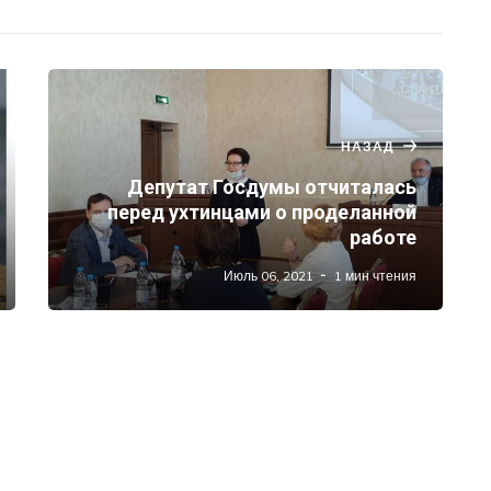
НАЗАД
Депутат Госдумы отчиталась
перед ухтинцами о проделанной
работе
Июль 06, 2021
1 мин чтения