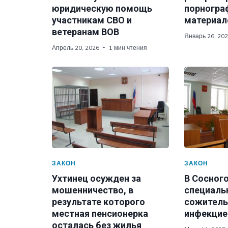
юридическую помощь
порногра
участникам СВО и
материал
ветеранам ВОВ
Январь 26, 20
Апрель 20, 2026
1 мин чтения
ЗАКОН
ЗАКОН
Ухтинец осужден за
В Сосног
мошенничество, в
специаль
результате которого
сожитель
местная пенсионерка
инфекцие
осталась без жилья