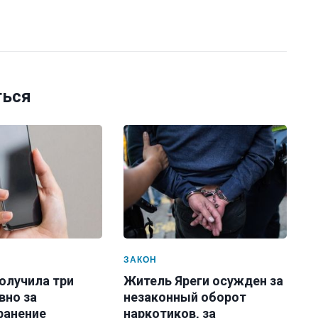
ться
ЗАКОН
олучила три
Житель Яреги осужден за
вно за
незаконный оборот
ранение
наркотиков, за