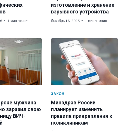
фических
изготовление и хранение
ов
взрывного устройства
26
1 мин чтения
Декабрь 16, 2025
1 мин чтения
ЗАКОН
орске мужчина
Минздрав России
но заразил свою
планирует изменить
ницу ВИЧ-
правила прикрепления к
й
поликлиникам