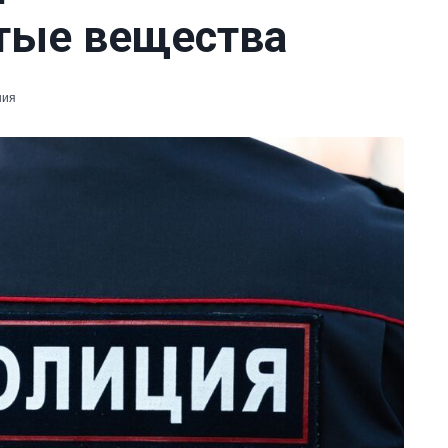
тые вещества
ния