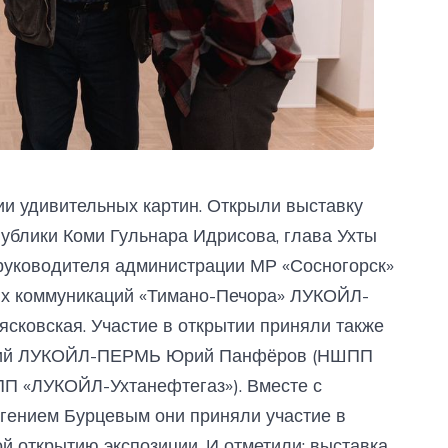
ии удивительных картин. Открыли выставку
публики Коми Гульнара Идрисова, глава Ухты
руководителя администрации МР «Сосногорск»
их коммуникаций «Тимано-Печора» ЛУКОЙЛ-
ясковская. Участие в открытии приняли также
ений ЛУКОЙЛ-ПЕРМЬ Юрий Панфёров (НШПП
ПП «ЛУКОЙЛ-Ухтанефтегаз»). Вместе с
ением Бурцевым они приняли участие в
й открытию экспозиции. И отметили: выставка