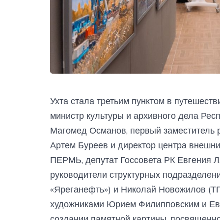
Ухта стала третьим пунктом в путешеств
министр культуры и архивного дела Рес
Магомед Османов, первый заместитель 
Артем Буреев и директор центра внешн
ПЕРМЬ, депутат Госсовета РК Евгения Л
руководители структурных подраздел
«Яреганефть») и Николай Новожилов (Т
художниками Юрием Филипповским и Евг
создании памятной картины, посвященно