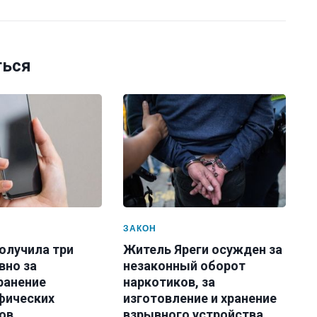
ться
ЗАКОН
олучила три
Житель Яреги осужден за
вно за
незаконный оборот
ранение
наркотиков, за
фических
изготовление и хранение
ов
взрывного устройства