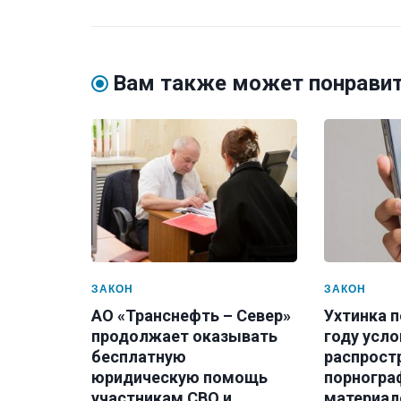
Вам также может понрави
ЗАКОН
ЗАКОН
АО «Транснефть – Север»
Ухтинка п
продолжает оказывать
году усло
бесплатную
распрост
юридическую помощь
порногра
участникам СВО и
материал