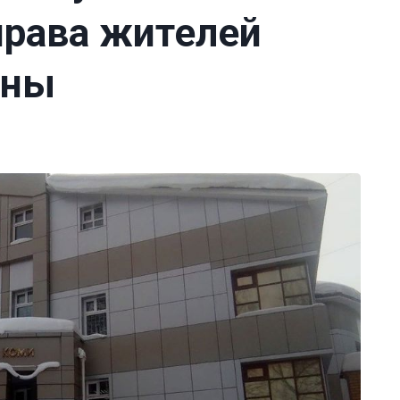
права жителей
ены