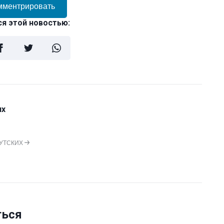
мментрировать
я этой новостью:
их
РУТСКИХ
ться