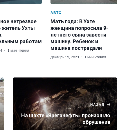
АВТО
рное нетрезвое
Мать года: В Ухте
 житель Ухты
женщина попросила 9-
к
летнего сына завести
ельным работам
машину. Ребенок и
машина пострадали
24
1 мин чтения
Декабрь 19, 2023
1 мин чтения
НАЗАД
На шахте «Яреганефть» произошло
обрушение