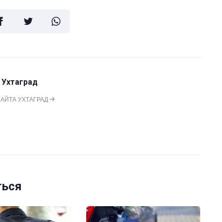
 Ухтаград
САЙТА УХТАГРАД
ться