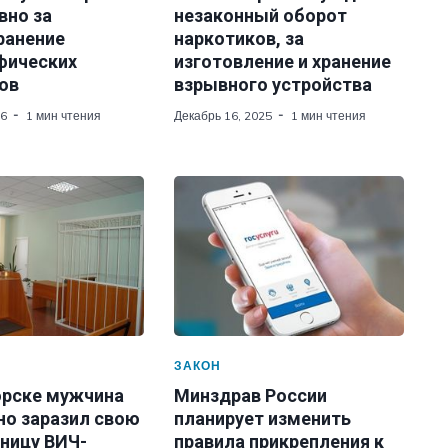
вно за
незаконный оборот
ранение
наркотиков, за
фических
изготовление и хранение
ов
взрывного устройства
26
1 мин чтения
Декабрь 16, 2025
1 мин чтения
ЗАКОН
орске мужчина
Минздрав России
но заразил свою
планирует изменить
ницу ВИЧ-
правила прикрепления к