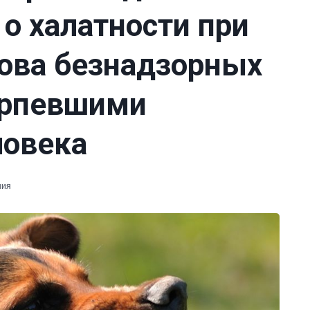
 о халатности при
лова безнадзорных
ерпевшими
ловека
ния