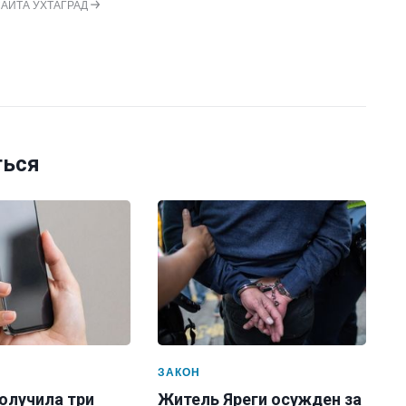
САЙТА УХТАГРАД
ться
ЗАКОН
олучила три
Житель Яреги осужден за