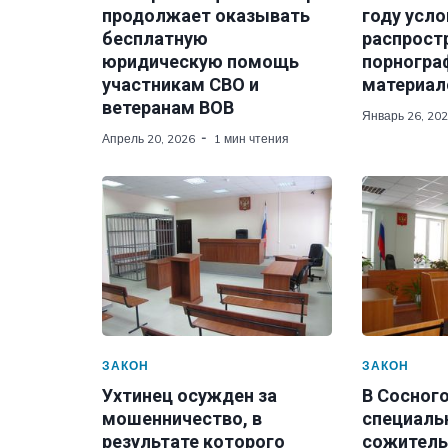
продолжает оказывать
году усло
бесплатную
распрост
юридическую помощь
порногра
участникам СВО и
материал
ветеранам ВОВ
Январь 26, 20
Апрель 20, 2026
1 мин чтения
ЗАКОН
ЗАКОН
Ухтинец осужден за
В Сосног
мошенничество, в
специаль
результате которого
сожитель