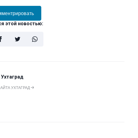
мментрировать
я этой новостью:
 Ухтаград
САЙТА УХТАГРАД