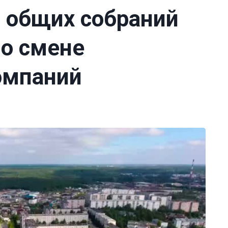
в общих собраний
по смене
омпаний