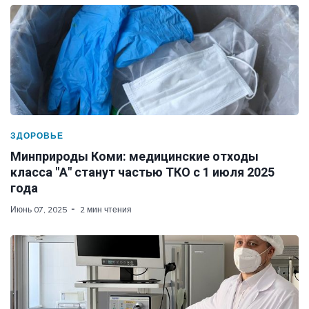
ЗДОРОВЬЕ
Минприроды Коми: медицинские отходы
класса "А" станут частью ТКО с 1 июля 2025
года
Июнь 07, 2025
2 мин чтения