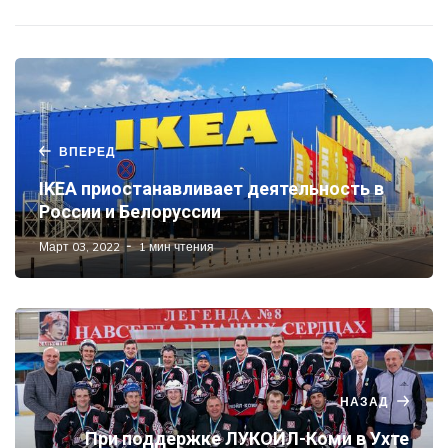
ВПЕРЕД
IKEA приостанавливает деятельность в
России и Белоруссии
Март 03, 2022
1 мин чтения
НАЗАД
При поддержке ЛУКОЙЛ-Коми в Ухте