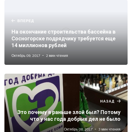
ВПЕРЕД
На окончание строительства бассейна в
Сосногорске подрядчику требуется еще
14 миллионов рублей
Октябрь 09, 2017
2 мин чтения
НАЗАД
Это почему я раньше злой был? Потому
что у нас года добрых дел не было
Октябрь 08, 2017
3 мин чтения