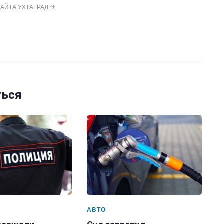
САЙТА УХТАГРАД
ться
АВТО