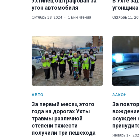
Ухтинец оштрафован за
В Ухте з
угон автомобиля
угонщика
Октябрь 18, 2024
1 мин чтения
Октябрь 11, 20
АВТО
ЗАКОН
За первый месяц этого
За повто
года на дорогах Ухты
вождение
травмы различной
осужден 
степени тяжести
принудит
получили три пешехода
Январь 17, 20