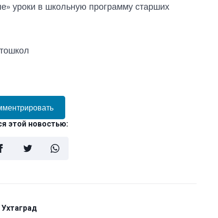
ые» уроки в школьную программу старших
втошкол
мментрировать
я этой новостью:
 Ухтаград