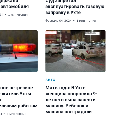
адержали
Суд запретил
 автомобиля
эксплуатировать газовую
заправку в Ухте
24
1 мин чтения
Февраль 04, 2024
1 мин чтения
АВТО
рное нетрезвое
Мать года: В Ухте
 житель Ухты
женщина попросила 9-
к
летнего сына завести
ельным работам
машину. Ребенок и
машина пострадали
24
1 мин чтения