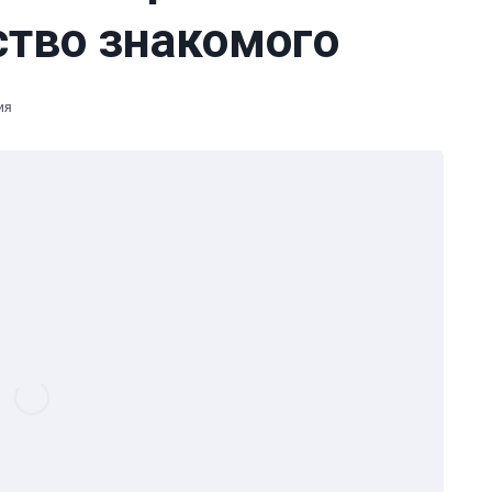
ство знакомого
ия