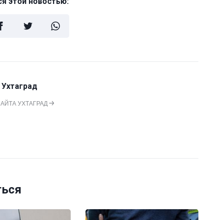
я этой новостью:
 Ухтаград
САЙТА УХТАГРАД
ться