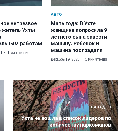
АВТО
рное нетрезвое
Мать года: В Ухте
 житель Ухты
женщина попросила 9-
к
летнего сына завести
ельным работам
машину. Ребенок и
машина пострадали
24
1 мин чтения
Декабрь 19, 2023
1 мин чтения
НАЗАД
Ухта не вошла в список лидеров по
количеству наркоманов