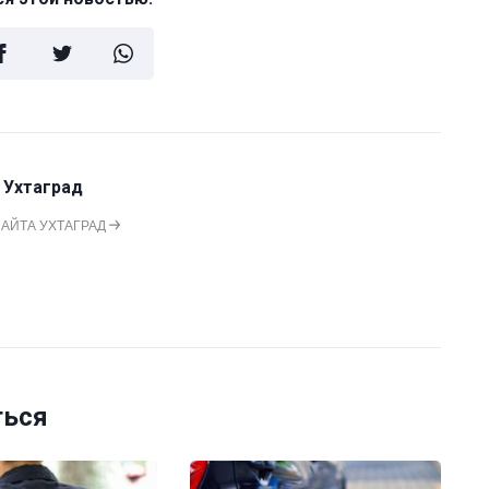
 Ухтаград
САЙТА УХТАГРАД
ться