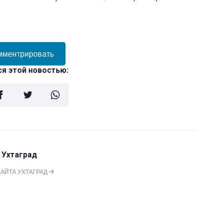
мментрировать
я этой новостью:
 Ухтаград
САЙТА УХТАГРАД