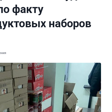
по факту
дуктовых наборов
ения