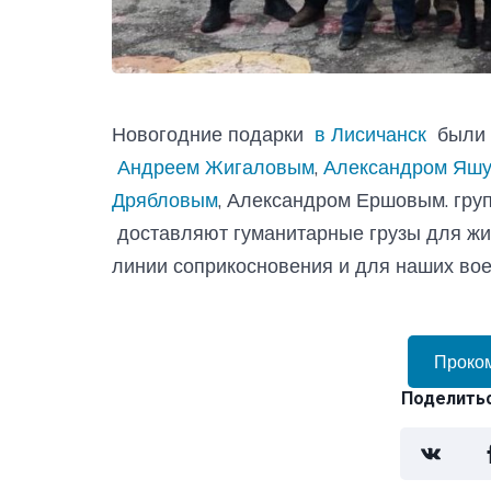
Новогодние подарки
в Лисичанск
были д
Андреем Жигаловым
,
Александром Яш
Дрябловым
, Александром Ершовым. гру
доставляют гуманитарные грузы для жи
линии соприкосновения и для наших во
Проко
Поделитьс