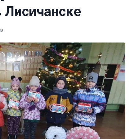
в Лисичанске
ия