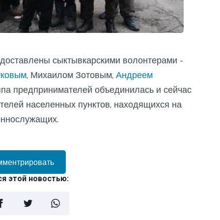
оставлены сыктывкарскими волонтерами -
уковым
, Михаилом Зотовым,
Андреем
ппа предпринимателей объединилась и сейчас
телей населенных пунктов, находящихся на
еннослужащих.
мментрировать
я этой новостью: