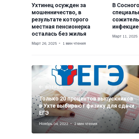
Ухтинец осужден за
В Сосног
мошенничество, в
специаль
результате которого
сожитель
местная пенсионерка
инфекцие
осталась без жилья
Март 11, 2025
Март 26, 2025
1 мин чтения
ВПЕРЕД
Только 20 процентов выпускников
в Ухте выбирают физику для сдачи
ЕГЭ
Ноябрь 04, 2022
2 мин чтения