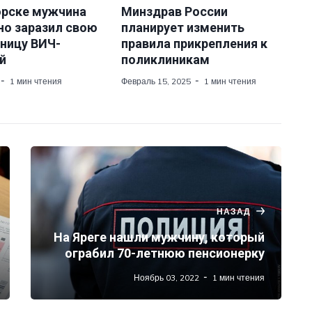
орске мужчина
Минздрав России
но заразил свою
планирует изменить
ницу ВИЧ-
правила прикрепления к
й
поликлиникам
1 мин чтения
Февраль 15, 2025
1 мин чтения
НАЗАД
На Яреге нашли мужчину, который
ограбил 70-летнюю пенсионерку
Ноябрь 03, 2022
1 мин чтения