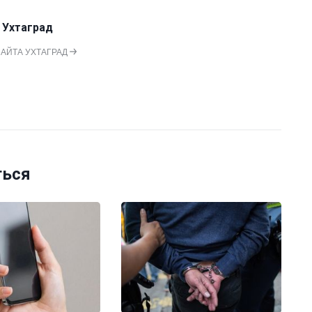
 Ухтаград
САЙТА УХТАГРАД
ться