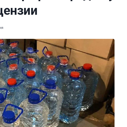
цензии
ия