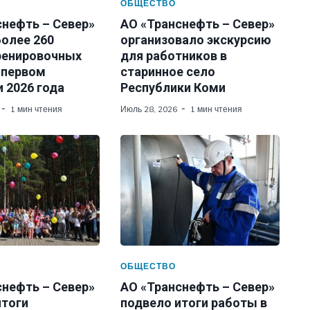
ОБЩЕСТВО
снефть – Север»
АО «Транснефть – Север»
более 260
организовало экскурсию
ренировочных
для работников в
 первом
старинное село
 2026 года
Республики Коми
1 мин чтения
Июль 28, 2026
1 мин чтения
ОБЩЕСТВО
снефть – Север»
АО «Транснефть – Север»
итоги
подвело итоги работы в