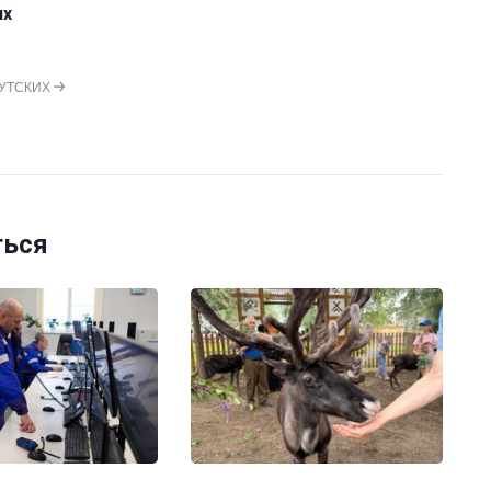
их
РУТСКИХ
ться