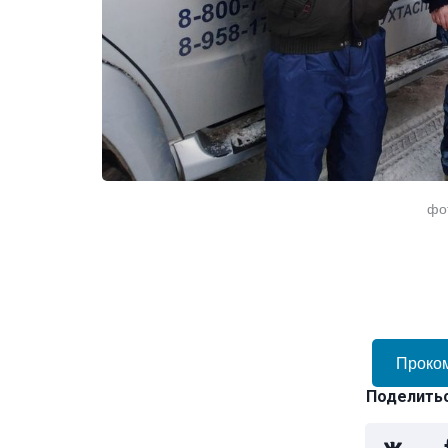
фо
Проко
Поделитьс