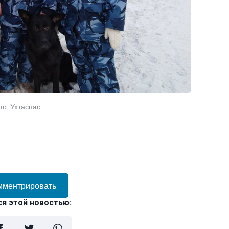
то: Ухтаспас
мментрировать
я этой новостью: