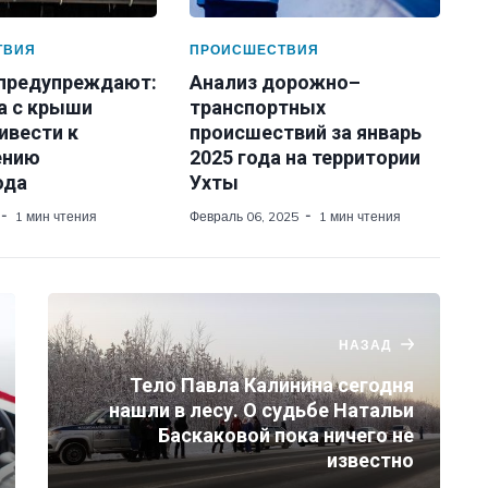
ТВИЯ
ПРОИСШЕСТВИЯ
 предупреждают:
Анализ дорожно–
а с крыши
транспортных
ивести к
происшествий за январь
ению
2025 года на территории
ода
Ухты
1 мин чтения
Февраль 06, 2025
1 мин чтения
НАЗАД
Тело Павла Калинина сегодня
нашли в лесу. О судьбе Натальи
Баскаковой пока ничего не
известно