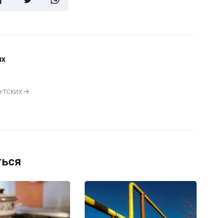
их
РУТСКИХ
ться