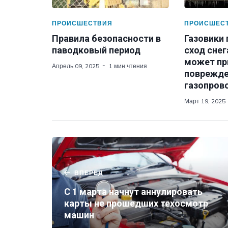
ПРОИСШЕСТВИЯ
ПРОИСШЕС
Правила безопасности в
Газовики
паводковый период
сход снег
может пр
Апрель 09, 2025
1 мин чтения
поврежд
газопров
Март 19, 2025
ВПЕРЕД
С 1 марта начнут аннулировать
карты не прошедших техосмотр
машин