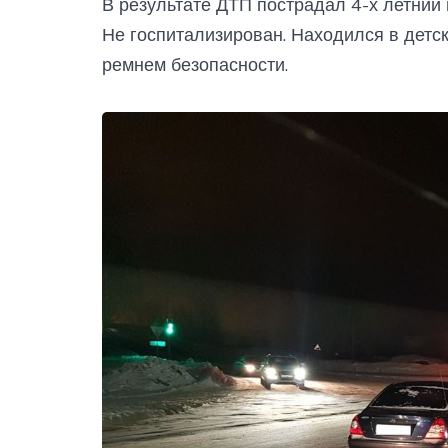
В результате ДТП пострадал 4-х летний
Не госпитализирован. Находился в детс
ремнем безопасности.