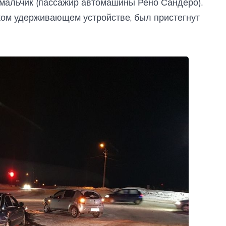
 мальчик (пассажир автомашины Рено Сандеро).
ком удерживающем устройстве, был пристегнут