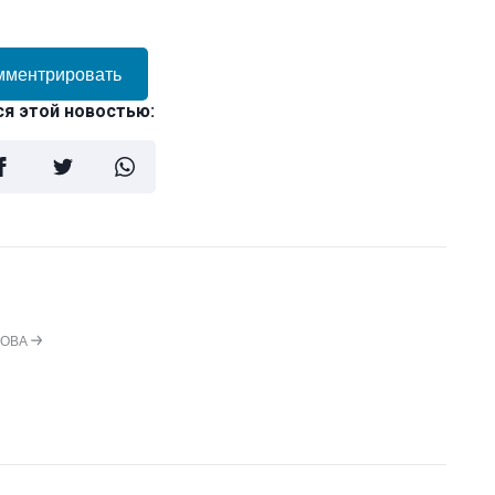
мментрировать
я этой новостью:
НОВА