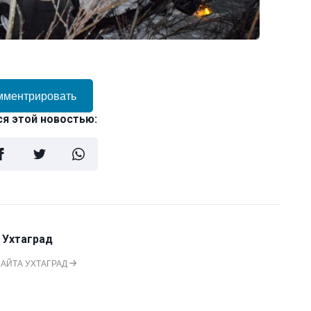
мментрировать
я этой новостью:
 Ухтаград
САЙТА УХТАГРАД