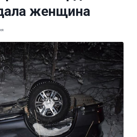
адала женщина
ия