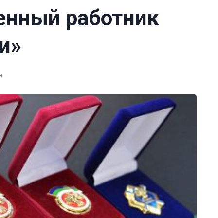
енный работник
и»
я