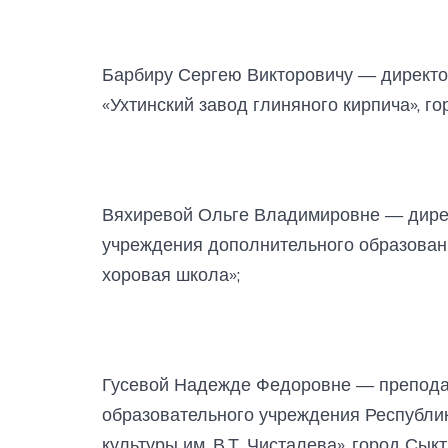
Барбиру Сергею Викторовичу — директо
«Ухтинский завод глиняного кирпича», го
Вяхиревой Ольге Владимировне — дире
учреждения дополнительного образован
хоровая школа»;
Гусевой Надежде Федоровне — препода
образовательного учреждения Республи
культуры им. В.Т. Чисталева», город Сык