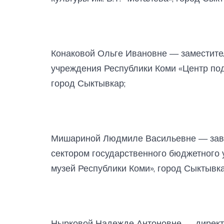
Конаковой Ольге Ивановне — заместите
учреждения Республики Коми «Центр под
город Сыктывкар;
Мишариной Людмиле Васильевне — зав
сектором государственного бюджетного
музей Республики Коми», город Сыктывка
Нырковой Надежде Антоновне — директ