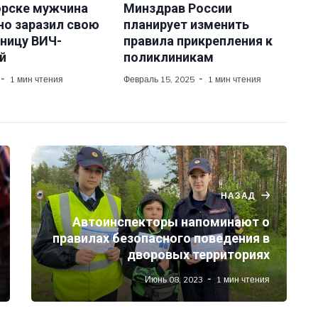
орске мужчина
Минздрав России
но заразил свою
планирует изменить
ницу ВИЧ-
правила прикрепления к
й
поликлиникам
1 мин чтения
Февраль 15, 2025
1 мин чтения
НАЗАД
Автоинспекторы напоминают о
правилах безопасного поведения в
дворовых территориях
Июнь 08, 2023
1 мин чтения