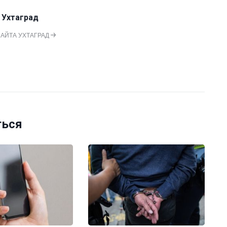
 Ухтаград
САЙТА УХТАГРАД
ться