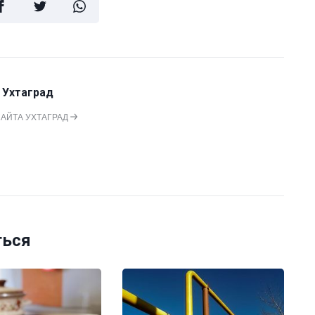
 Ухтаград
САЙТА УХТАГРАД
ться