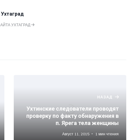
 Ухтаград
САЙТА УХТАГРАД
НАЗАД
Ухтинские следователи проводят
проверку по факту обнаружения в
п. Ярега тела женщины
Август 11, 2015
1 мин чтения